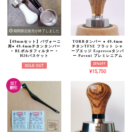
期間限定販売が終了しました
【49mmセット】パヴォーニ
TORRタンパー ● 49.4mm
用● 49.4mmチタンタンパー
チタンTFSE フラット シャ
+ BLポルタフィルター +
ープエッジ Espressoタンパ
H26バスケット
ー Pavoni プレミレニアム
25%OFF
SOLD OUT
¥15,750