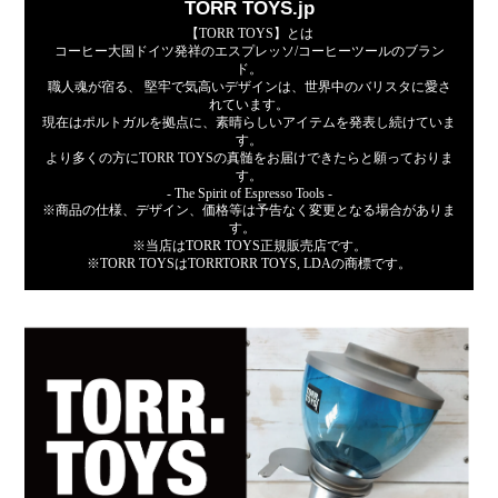
TORR TOYS.jp
【TORR TOYS】とは
コーヒー大国ドイツ発祥のエスプレッソ/コーヒーツールのブラン
ド。
職人魂が宿る、 堅牢で気高いデザインは、世界中のバリスタに愛さ
れています。
現在はポルトガルを拠点に、素晴らしいアイテムを発表し続けていま
す。
より多くの方にTORR TOYSの真髄をお届けできたらと願っておりま
す。
- The Spirit of Espresso Tools -
※商品の仕様、デザイン、価格等は予告なく変更となる場合がありま
す。
※当店はTORR TOYS正規販売店です。
※TORR TOYSはTORRTORR TOYS, LDAの商標です。