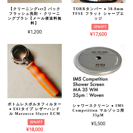
【クリーニングset】バック
TORRタンパー ● 58.8mm
フラッシュ洗剤 + クリーニ
TFSE フラット シャープエ
ングブラシ【メール便送料無
ッジ
料】
20%OFF
¥1,200
¥17,600
ボトムレスポルタフィルター
シャワースクリーン ● IMS
● E61タイプ レザーハンド
Competition マルゾッコ用
ル Marzocco Slayer ECM
35µM
20%OFF
¥5,500
¥18,000