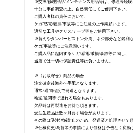
※交換/修理部品/メンテナンス用品等は、修理等経
十分に事前調査の上、自己責任にてご使用下さい。
ご購入者様の責任において、
ケガ/感電/破損/事故等にご注意の上作業願います。
適切な工具やグリス/テープ等をご使用下さい。
※替刃やタンパーピストン外周、ネジ部分など鋭利
ケガ/事故等にご注意願います。
ご購入品に起因するケガ/感電/破損/事故等に関し、
当店では一切の保証責任等は負いません。
※《お取寄せ》商品の場合
注文確定後海外へ手配となります。
通常5週間程度で発送となります。
輸送/通関等で遅れる場合もあります。
欠品時は再製造をお待ち頂きます。
受注生産品は数ヶ月要す場合があります。
その際は受注消滅防止のため、発送済と処理させて頂
※仕様変更/為替等の事情により価格は予告なく変動