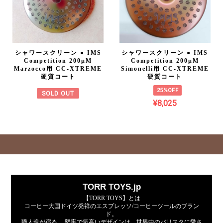
シャワースクリーン ● IMS
シャワースクリーン ● IMS
Competition 200µM
Competition 200µM
Marzocco用 CC-XTREME
Simonelli用 CC-XTREME
硬質コート
硬質コート
25%OFF
SOLD OUT
¥8,025
TORR TOYS.jp
【TORR TOYS】とは
コーヒー大国ドイツ発祥のエスプレッソ/コーヒーツールのブラン
ド。
職人魂が宿る、 堅牢で気高いデザインは、世界中のバリスタに愛さ