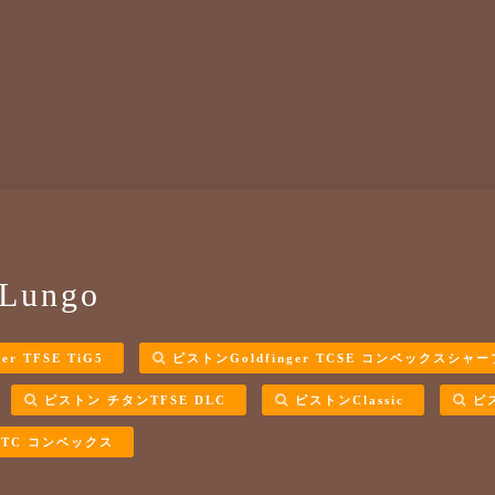
Lungo
er TFSE TiG5
ピストンGoldfinger TCSE コンベックスシャー
ピストン チタンTFSE DLC
ピストンClassic
ピ
TC コンベックス