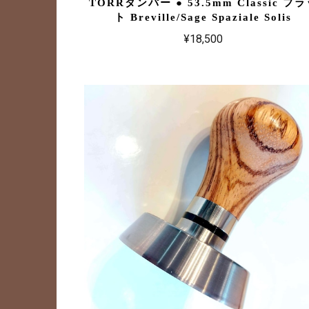
TORRタンパー ● 53.5mm Classic フ
ト Breville/Sage Spaziale Solis
¥18,500