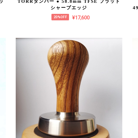
ラッ
TORRタンパー ● 58.8mm TFSE フラット
シャープエッジ
4
¥17,600
20%OFF