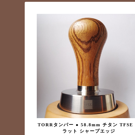
TORRタンパー ● 58.8mm チタン TFSE
ラット シャープエッジ