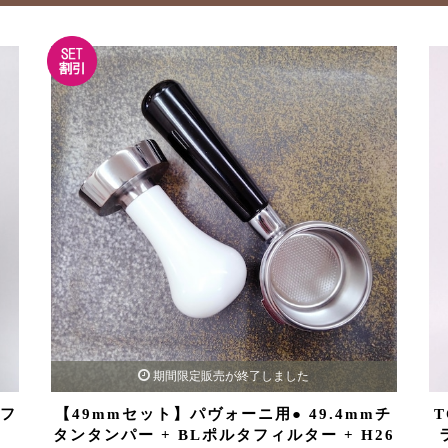
期間限定販売が終了しました
 フ
【49mmセット】パヴォーニ用● 49.4mmチ
T
タンタンパー + BLポルタフィルター + H26