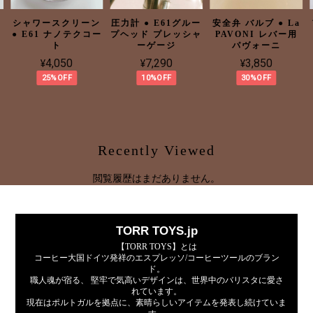
ン
シャワースクリーン
圧力計 ● E61グルー
安全弁 バルブ ● La
テ
● E61 ナノテクコー
プヘッド プレッシャ
PAVONI レバー用
ト
ーゲージ
パヴォーニ
¥4,050
¥7,290
¥3,850
25%OFF
10%OFF
30%OFF
Recently Viewed
閲覧履歴はまだありません。
TORR TOYS.jp
【TORR TOYS】とは
コーヒー大国ドイツ発祥のエスプレッソ/コーヒーツールのブラン
ド。
職人魂が宿る、 堅牢で気高いデザインは、世界中のバリスタに愛さ
れています。
現在はポルトガルを拠点に、素晴らしいアイテムを発表し続けていま