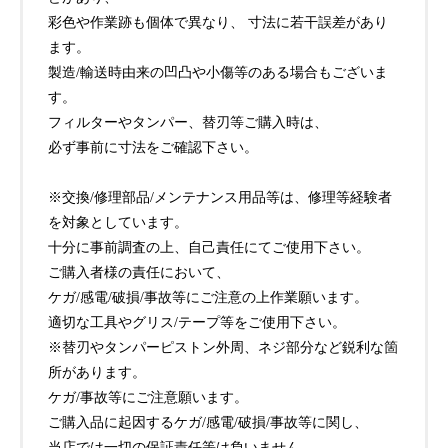
彩色や作業跡も個体で異なり、 寸法に若干誤差があり
ます。
製造/輸送時由来の凹凸や小傷等のある場合もございま
す。
フィルターやタンパー、替刃等ご購入時は、
必ず事前に寸法をご確認下さい。
※交換/修理部品/メンテナンス用品等は、修理等経験者
を対象としています。
十分に事前調査の上、自己責任にてご使用下さい。
ご購入者様の責任において、
ケガ/感電/破損/事故等にご注意の上作業願います。
適切な工具やグリス/テープ等をご使用下さい。
※替刃やタンパーピストン外周、ネジ部分など鋭利な箇
所があります。
ケガ/事故等にご注意願います。
ご購入品に起因するケガ/感電/破損/事故等に関し、
当店では一切の保証責任等は負いません。