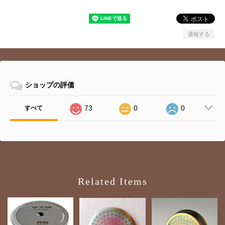
通報する
ショップの評価
73
0
0
すべて
Related Items