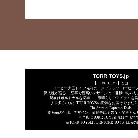
TORR TOYS.jp
【TORR TOYS】とは
コーヒー大国ドイツ発祥のエスプレッソ/コーヒー
職人魂が宿る、 堅牢で気高いデザインは、世界中のバリ
現在はポルトガルを拠点に、素晴らしいアイテムを
より多くの方にTORR TOYSの真髄をお届けできた
- The Spirit of Espresso Tools -
※商品の仕様、デザイン、価格等は予告なく変更と
※当店はTORR TOYS正規販売店で
※TORR TOYSはTORRTORR TOYS, LD