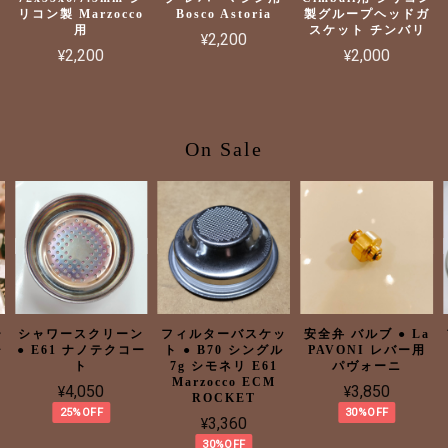
リコン製 Marzocco
Bosco Astoria
製グループヘッドガ
用
スケット チンバリ
¥2,200
¥2,200
¥2,000
On Sale
ー
シャワースクリーン
フィルターバスケッ
安全弁 バルブ ● La
ャ
● E61 ナノテクコー
ト ● B70 シングル
PAVONI レバー用
ト
7g シモネリ E61
パヴォーニ
Marzocco ECM
¥4,050
¥3,850
ROCKET
25%OFF
30%OFF
¥3,360
30%OFF