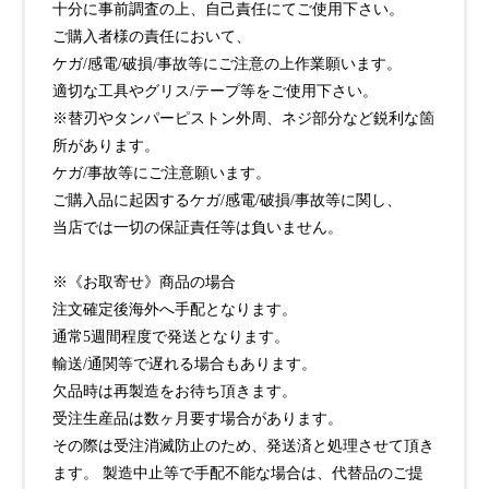
十分に事前調査の上、自己責任にてご使用下さい。
ご購入者様の責任において、
ケガ/感電/破損/事故等にご注意の上作業願います。
適切な工具やグリス/テープ等をご使用下さい。
※替刃やタンパーピストン外周、ネジ部分など鋭利な箇
所があります。
ケガ/事故等にご注意願います。
ご購入品に起因するケガ/感電/破損/事故等に関し、
当店では一切の保証責任等は負いません。
※《お取寄せ》商品の場合
注文確定後海外へ手配となります。
通常5週間程度で発送となります。
輸送/通関等で遅れる場合もあります。
欠品時は再製造をお待ち頂きます。
受注生産品は数ヶ月要す場合があります。
その際は受注消滅防止のため、発送済と処理させて頂き
ます。 製造中止等で手配不能な場合は、代替品のご提