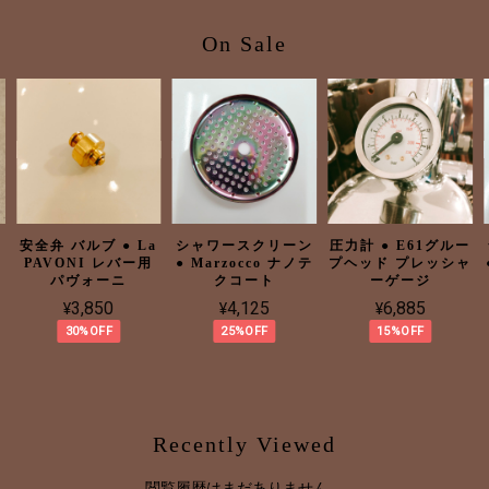
On Sale
ッ
安全弁 バルブ ● La
シャワースクリーン
圧力計 ● E61グルー
PAVONI レバー用
● Marzocco ナノテ
プヘッド プレッシャ
パヴォーニ
クコート
ーゲージ
¥3,850
¥4,125
¥6,885
30%OFF
25%OFF
15%OFF
Recently Viewed
閲覧履歴はまだありません。