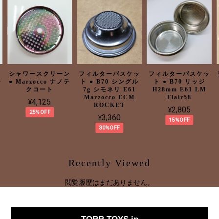
ン
シャワースクリーン
フィルターバスケッ
フィルターバスケッ
ー
● Marzocco ナノテ
ト ● B70 シングル
ト ● B70 リッジ
クコート
7g シモネリ E61
H28mm E61 LM
Marzocco ECM
Flair58
¥4,125
ROCKET
¥2,805
25%OFF
¥3,360
15%OFF
30%OFF
Recently Viewed
閲覧履歴はまだありません。