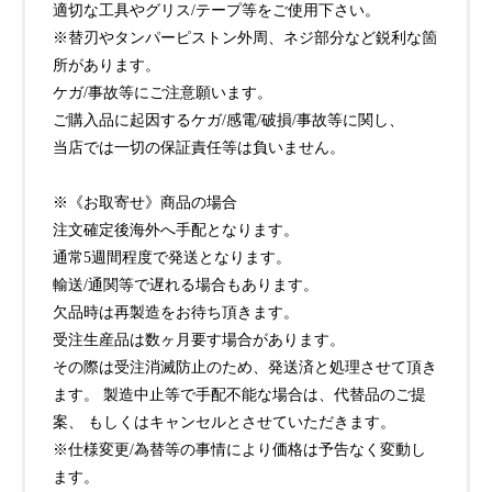
適切な工具やグリス/テープ等をご使用下さい。
※替刃やタンパーピストン外周、ネジ部分など鋭利な箇
所があります。
ケガ/事故等にご注意願います。
ご購入品に起因するケガ/感電/破損/事故等に関し、
当店では一切の保証責任等は負いません。
※《お取寄せ》商品の場合
注文確定後海外へ手配となります。
通常5週間程度で発送となります。
輸送/通関等で遅れる場合もあります。
欠品時は再製造をお待ち頂きます。
受注生産品は数ヶ月要す場合があります。
その際は受注消滅防止のため、発送済と処理させて頂き
ます。 製造中止等で手配不能な場合は、代替品のご提
案、 もしくはキャンセルとさせていただきます。
※仕様変更/為替等の事情により価格は予告なく変動し
ます。