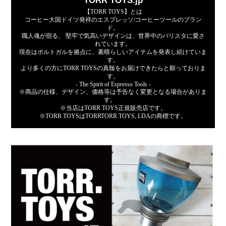
TORR TOYS.jp
【TORR TOYS】とは
コーヒー大国ドイツ発祥のエスプレッソ/コーヒーツールのブラン
ド。
職人魂が宿る、 堅牢で気高いデザインは、世界中のバリスタに愛さ
れています。
現在はポルトガルを拠点に、素晴らしいアイテムを発表し続けていま
す。
より多くの方にTORR TOYSの真髄をお届けできたらと願っておりま
す。
- The Spirit of Espresso Tools -
※商品の仕様、デザイン、価格等は予告なく変更となる場合がありま
す。
※当店はTORR TOYS正規販売店です。
※TORR TOYSはTORRTORR TOYS, LDAの商標です。