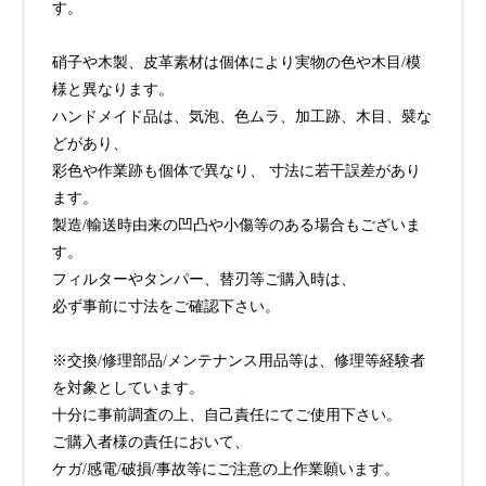
す。
硝子や木製、皮革素材は個体により実物の色や木目/模
様と異なります。
ハンドメイド品は、気泡、色ムラ、加工跡、木目、襞な
どがあり、
彩色や作業跡も個体で異なり、 寸法に若干誤差があり
ます。
製造/輸送時由来の凹凸や小傷等のある場合もございま
す。
フィルターやタンパー、替刃等ご購入時は、
必ず事前に寸法をご確認下さい。
※交換/修理部品/メンテナンス用品等は、修理等経験者
を対象としています。
十分に事前調査の上、自己責任にてご使用下さい。
ご購入者様の責任において、
ケガ/感電/破損/事故等にご注意の上作業願います。