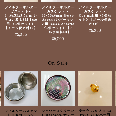
フィルターホルダー
フィルターホルダー
フィルターホルダー
ガスケット●
ガスケット ●
ガスケット ●
64.6x53x5.5mm シ
66x56x6mm Bosco
Carimali用《3個セ
リコン製 LSM Izzo
Astoriaレバーマシ
ット》【メール便送
用 《3個セット》
ン用 Bosco Astoria
料¥0】
【メール便送料¥0】
《3個セット》【メ
¥6,250
ール便送料¥0】
¥5,355
¥6,000
On Sale
ー
フィルターバスケッ
シャワースクリーン
安全弁 バルブ ● La
ャ
ト ● B70 リッジ
● Marzocco ナノテ
PAVONI レバー用