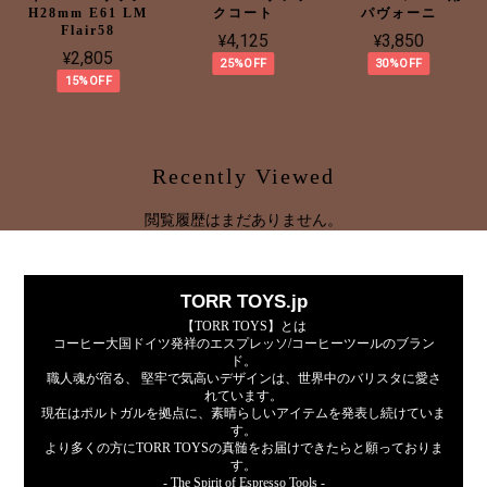
H28mm E61 LM
クコート
パヴォーニ
Flair58
¥4,125
¥3,850
¥2,805
25%OFF
30%OFF
15%OFF
Recently Viewed
閲覧履歴はまだありません。
TORR TOYS.jp
【TORR TOYS】とは
コーヒー大国ドイツ発祥のエスプレッソ/コーヒーツールのブラン
ド。
職人魂が宿る、 堅牢で気高いデザインは、世界中のバリスタに愛さ
れています。
現在はポルトガルを拠点に、素晴らしいアイテムを発表し続けていま
す。
より多くの方にTORR TOYSの真髄をお届けできたらと願っておりま
す。
- The Spirit of Espresso Tools -