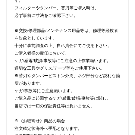
す。
フィルターやタンパー、替刃等ご購入時は、
必ず事前に寸法をご確認下さい。
※交換/修理部品/メンテナンス用品等は、修理等経験者
を対象としています。
十分に事前調査の上、自己責任にてご使用下さい。
ご購入者様の責任において、
ケガ/感電/破損/事故等にご注意の上作業願います。
適切な工具やグリス/テープ等をご使用下さい。
※替刃やタンパーピストン外周、ネジ部分など鋭利な箇
所があります。
ケガ/事故等にご注意願います。
ご購入品に起因するケガ/感電/破損/事故等に関し、
当店では一切の保証責任等は負いません。
※《お取寄せ》商品の場合
注文確定後海外へ手配となります。