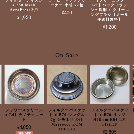
フィルターディスク
コーヒーマシンクリ
【クリーニング
● 250 Mesh
ーナー 小袋 x2包
set】バックフラッ
AeroPress®用
シュ洗剤 + クリーニ
¥400
ングブラシ【メール
¥1,950
便送料無料】
¥1,200
On Sale
ン
シャワースクリーン
フィルターバスケッ
フィルターバスケッ
テ
● E61 ナノテクコー
ト ● B70 シングル
ト ● B70 リッジ
ト
7g シモネリ E61
H28mm E61 LM
Marzocco ECM
Flair58
¥4,050
ROCKET
¥2,805
25%OFF