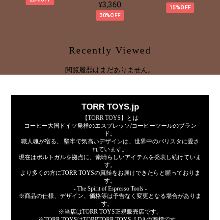
¥3,360
15%OFF
30%OFF
Recently Viewed
閲覧履歴はまだありません。
TORR TOYS.jp
【TORR TOYS】とは
コーヒー大国ドイツ発祥のエスプレッソ/コーヒーツールのブラン
ド。
職人魂が宿る、 堅牢で気高いデザインは、世界中のバリスタに愛さ
れています。
現在はポルトガルを拠点に、素晴らしいアイテムを発表し続けていま
す。
より多くの方にTORR TOYSの真髄をお届けできたらと願っておりま
す。
- The Spirit of Espresso Tools -
※商品の仕様、デザイン、価格等は予告なく変更となる場合がありま
す。
※当店はTORR TOYS正規販売店です。
※TORR TOYSはTORRTORR TOYS, LDAの商標です。