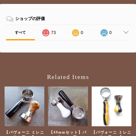
ショップの評価
73
0
0
すべて
Related Items
【パヴォーニ ミレニ
【49mmセット】パ
【パヴォーニ ミレニ