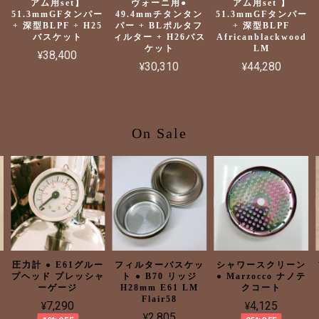
アム用set】
ヴォーニ用●
アム用set 】
51.3mmGFタンパー
49.4mmチタンタン
51.3mmGFタンパー
+ 深型BLPF + H25
パー + BLポルタフ
+ 深型BLPF
バスケット
ィルター + H26バス
Africanblackwood
ケット
LM
¥38,400
¥30,310
¥44,280
On Sale
a
圧力計 ● E61グルー
フィルターバスケッ
シャワースクリーン
プヘッド プレッシャ
ト ● B70 リッジ
● Marzocco ナノテ
ーゲージ
H28mm E61 LM
クコート
Flair58
¥7,290
¥4,125
¥2,805