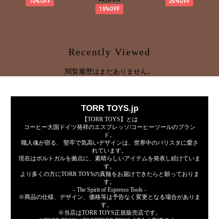
10%OFF
25%OFF
15%OFF
Recently Viewed
閲覧履歴はまだありません。
TORR TOYS.jp
【TORR TOYS】とは
コーヒー大国ドイツ発祥のエスプレッソ/コーヒーツールのブラン
ド。
職人魂が宿る、 堅牢で気高いデザインは、世界中のバリスタに愛さ
れています。
現在はポルトガルを拠点に、素晴らしいアイテムを発表し続けていま
す。
より多くの方にTORR TOYSの真髄をお届けできたらと願っておりま
す。
- The Spirit of Espresso Tools -
※商品の仕様、デザイン、価格等は予告なく変更となる場合がありま
す。
※当店はTORR TOYS正規販売店です。