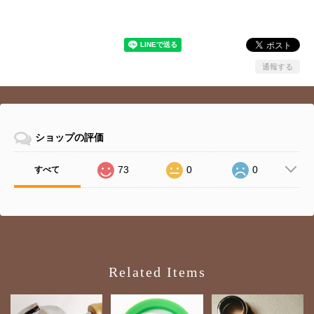
通報する
ショップの評価
73
0
0
すべて
Related Items