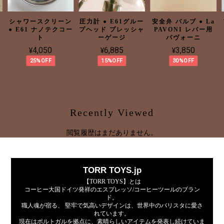
ッ
シャワースクリーン
圧力計 ● E61グルー
安全弁 バルブ ● La
● E61 ナノテクコー
プヘッド プレッシャ
PAVONI レバー用
ト
ーゲージ
パヴォーニ
¥4,050
¥6,885
¥3,850
25%OFF
15%OFF
30%OFF
Recently Viewed
閲覧履歴はまだありません。
TORR TOYS.jp
【TORR TOYS】とは
コーヒー大国ドイツ発祥のエスプレッソ/コーヒーツールのブラン
ド。
職人魂が宿る、 堅牢で気高いデザインは、世界中のバリスタに愛さ
れています。
現在はポルトガルを拠点に、素晴らしいアイテムを発表し続けていま