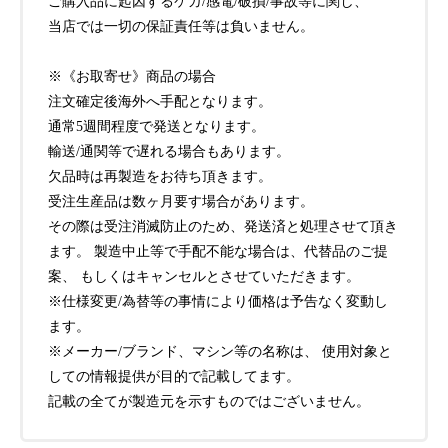
ご購入品に起因するケガ/感電/破損/事故等に関し、
当店では一切の保証責任等は負いません。
※《お取寄せ》商品の場合
注文確定後海外へ手配となります。
通常5週間程度で発送となります。
輸送/通関等で遅れる場合もあります。
欠品時は再製造をお待ち頂きます。
受注生産品は数ヶ月要す場合があります。
その際は受注消滅防止のため、発送済と処理させて頂き
ます。 製造中止等で手配不能な場合は、代替品のご提
案、 もしくはキャンセルとさせていただきます。
※仕様変更/為替等の事情により価格は予告なく変動し
ます。
※メーカー/ブランド、マシン等の名称は、 使用対象と
しての情報提供が目的で記載してます。
記載の全てが製造元を示すものではございません。