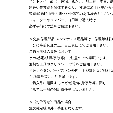
ハンドメイド品は、気泡、色ムラ、加工跡、木目、
彩色や作業跡も個体で異なり、 寸法に若干誤差があ
製造/輸送時由来の凹凸や小傷等のある場合もござい
フィルターやタンパー、替刃等ご購入時は、
必ず事前に寸法をご確認下さい。
※交換/修理部品/メンテナンス用品等は、修理等経
十分に事前調査の上、自己責任にてご使用下さい。
ご購入者様の責任において、
ケガ/感電/破損/事故等にご注意の上作業願います。
適切な工具やグリス/テープ等をご使用下さい。
※替刃やタンパーピストン外周、ネジ部分など鋭利
ケガ/事故等にご注意願います。
ご購入品に起因するケガ/感電/破損/事故等に関し、
当店では一切の保証責任等は負いません。
※《お取寄せ》商品の場合
注文確定後海外へ手配となります。