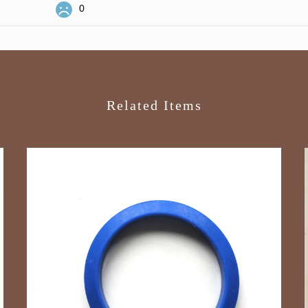
0
Related Items