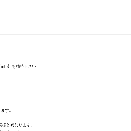
nfo】を精読下さい。
ります。
模様と異なります。