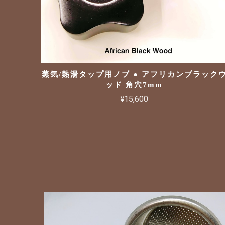
蒸気/熱湯タップ用ノブ ● アフリカンブラック
ッド 角穴7mm
¥15,600