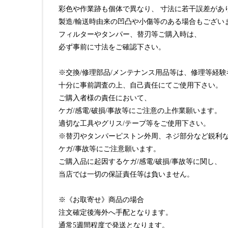
彩色や作業跡も個体で異なり、 寸法に若干誤差があ
製造/輸送時由来の凹凸や小傷等のある場合もござい
フィルターやタンパー、替刃等ご購入時は、
必ず事前に寸法をご確認下さい。
※交換/修理部品/メンテナンス用品等は、修理等経
十分に事前調査の上、自己責任にてご使用下さい。
ご購入者様の責任において、
ケガ/感電/破損/事故等にご注意の上作業願います。
適切な工具やグリス/テープ等をご使用下さい。
※替刃やタンパーピストン外周、ネジ部分など鋭利
ケガ/事故等にご注意願います。
ご購入品に起因するケガ/感電/破損/事故等に関し、
当店では一切の保証責任等は負いません。
※《お取寄せ》商品の場合
注文確定後海外へ手配となります。
通常5週間程度で発送となります。