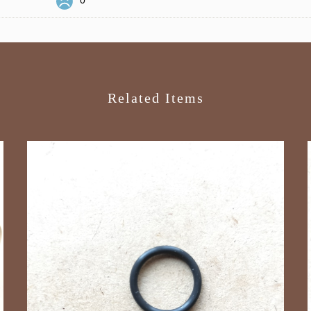
0
Related Items