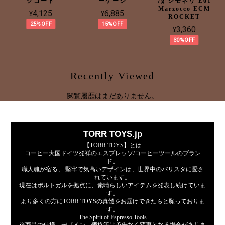
クコート
ーゲージ
7g シモネリ E61
Marzocco ECM
¥4,125
¥6,885
ROCKET
25%OFF
15%OFF
¥3,360
30%OFF
Recently Viewed
閲覧履歴はまだありません。
TORR TOYS.jp
【TORR TOYS】とは
コーヒー大国ドイツ発祥のエスプレッソ/コーヒーツールのブラン
ド。
職人魂が宿る、 堅牢で気高いデザインは、世界中のバリスタに愛さ
れています。
現在はポルトガルを拠点に、素晴らしいアイテムを発表し続けていま
す。
より多くの方にTORR TOYSの真髄をお届けできたらと願っておりま
す。
- The Spirit of Espresso Tools -