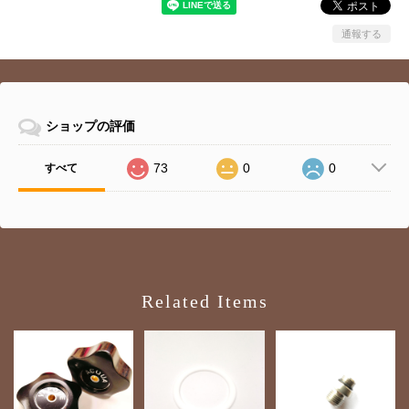
通報する
ショップの評価
73
0
0
すべて
Related Items