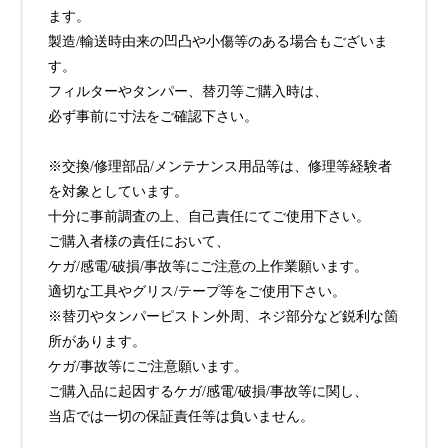
ます。
製造/輸送時由来の凹凸や小傷等のある場合もございま
す。
フィルターやタンパー、替刃等ご購入時は、
必ず事前に寸法をご確認下さい。
※交換/修理部品/メンテナンス用品等は、修理等経験者
を対象としています。
十分に事前調査の上、自己責任にてご使用下さい。
ご購入者様の責任において、
ケガ/感電/破損/事故等にご注意の上作業願います。
適切な工具やグリス/テープ等をご使用下さい。
※替刃やタンパーピストン外周、ネジ部分など鋭利な箇
所があります。
ケガ/事故等にご注意願います。
ご購入品に起因するケガ/感電/破損/事故等に関し、
当店では一切の保証責任等は負いません。