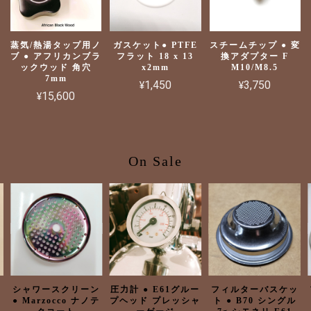
蒸気/熱湯タップ用ノ
ガスケット● PTFE
スチームチップ ● 変
ブ ● アフリカンブラ
フラット 18 x 13
換アダプター F
ックウッド 角穴
x2mm
M10/M8.5
7mm
¥1,450
¥3,750
¥15,600
On Sale
a
シャワースクリーン
圧力計 ● E61グルー
フィルターバスケッ
● Marzocco ナノテ
プヘッド プレッシャ
ト ● B70 シングル