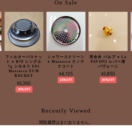
On Sale
ー
フィルターバスケッ
シャワースクリーン
安全弁 バルブ ● La
ャ
ト ● B70 シングル
● Marzocco ナノテ
PAVONI レバー用
7g シモネリ E61
クコート
パヴォーニ
Marzocco ECM
¥4,125
¥3,850
ROCKET
25%OFF
30%OFF
¥3,360
30%OFF
Recently Viewed
閲覧履歴はまだありません。