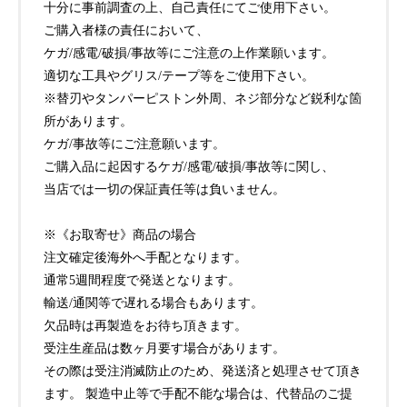
十分に事前調査の上、自己責任にてご使用下さい。
ご購入者様の責任において、
ケガ/感電/破損/事故等にご注意の上作業願います。
適切な工具やグリス/テープ等をご使用下さい。
※替刃やタンパーピストン外周、ネジ部分など鋭利な箇
所があります。
ケガ/事故等にご注意願います。
ご購入品に起因するケガ/感電/破損/事故等に関し、
当店では一切の保証責任等は負いません。
※《お取寄せ》商品の場合
注文確定後海外へ手配となります。
通常5週間程度で発送となります。
輸送/通関等で遅れる場合もあります。
欠品時は再製造をお待ち頂きます。
受注生産品は数ヶ月要す場合があります。
その際は受注消滅防止のため、発送済と処理させて頂き
ます。 製造中止等で手配不能な場合は、代替品のご提