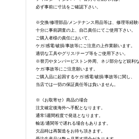
必ず事前に寸法をご確認下さい。
※交換/修理部品/メンテナンス用品等は、修理等経
十分に事前調査の上、自己責任にてご使用下さい。
ご購入者様の責任において、
ケガ/感電/破損/事故等にご注意の上作業願います。
適切な工具やグリス/テープ等をご使用下さい。
※替刃やタンパーピストン外周、ネジ部分など鋭利
ケガ/事故等にご注意願います。
ご購入品に起因するケガ/感電/破損/事故等に関し、
当店では一切の保証責任等は負いません。
※《お取寄せ》商品の場合
注文確定後海外へ手配となります。
通常5週間程度で発送となります。
輸送/通関等で遅れる場合もあります。
欠品時は再製造をお待ち頂きます。
受注生産品は数ヶ月要す場合があります。