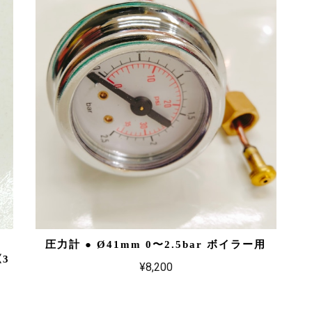
圧力計 ● Ø41mm 0〜2.5bar ボイラー用
《3
¥8,200