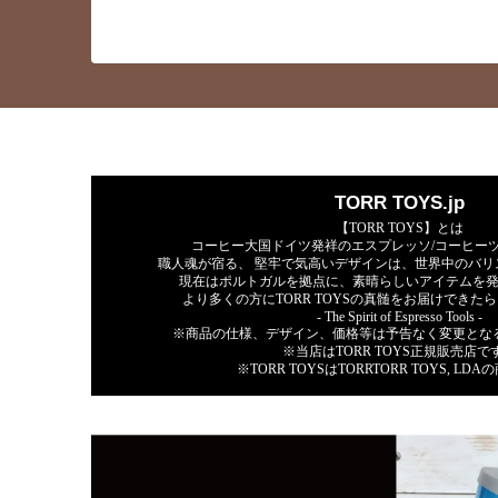
TORR TOYS.jp
【TORR TOYS】とは
コーヒー大国ドイツ発祥のエスプレッソ/コーヒー
職人魂が宿る、 堅牢で気高いデザインは、世界中のバリ
現在はポルトガルを拠点に、素晴らしいアイテムを
より多くの方にTORR TOYSの真髄をお届けできた
- The Spirit of Espresso Tools -
※商品の仕様、デザイン、価格等は予告なく変更と
※当店はTORR TOYS正規販売店で
※TORR TOYSはTORRTORR TOYS, LD