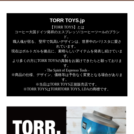
TORR TOYS.jp
【TORR TOYS】とは
コーヒー大国ドイツ発祥のエスプレッソ/コーヒーツールのブラン
ド。
職人魂が宿る、 堅牢で気高いデザインは、世界中のバリスタに愛さ
れています。
現在はポルトガルを拠点に、素晴らしいアイテムを発表し続けていま
す。
より多くの方にTORR TOYSの真髄をお届けできたらと願っておりま
す。
- The Spirit of Espresso Tools -
※商品の仕様、デザイン、価格等は予告なく変更となる場合がありま
す。
※当店はTORR TOYS正規販売店です。
※TORR TOYSはTORRTORR TOYS, LDAの商標です。