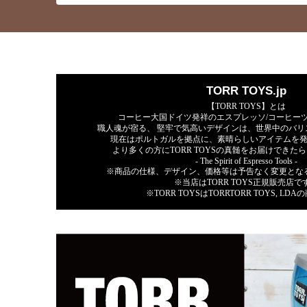
TORR TOYS.jp
【TORR TOYS】とは
コーヒー大国ドイツ発祥のエスプレッソ/コーヒー
職人魂が宿る、 堅牢で気高いデザインは、世界中のバリ
現在はポルトガルを拠点に、素晴らしいアイテムを
より多くの方にTORR TOYSの真髄をお届けできた
- The Spirit of Espresso Tools -
※商品の仕様、デザイン、価格等は予告なく変更と
※当店はTORR TOYS正規販売店で
※TORR TOYSはTORRTORR TOYS, LD