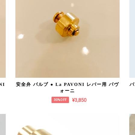
NI
安全弁 バルブ ● La PAVONI レバー用 パヴ
バ
ォーニ
¥3,850
30%OFF