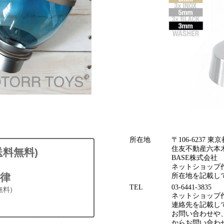
所在地
〒106-6237
住友不動産六本木
送料無料)
BASE株式会社
ネットショップ作
律
所在地を記載し
TEL
03-6441-3835
無料)
ネットショップ作
連絡先を記載してお
お問い合わせや
からお問い合わ