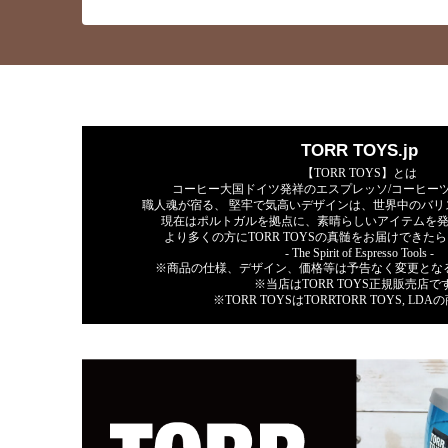
TORR TOYS.jp
【TORR TOYS】とは
コーヒー大国ドイツ発祥のエスプレッソ/コーヒー
職人魂が宿る、 堅牢で気高いデザインは、世界中のバリ
現在はポルトガルを拠点に、素晴らしいアイテムを
より多くの方にTORR TOYSの真髄をお届けできた
- The Spirit of Espresso Tools -
※商品の仕様、デザイン、価格等は予告なく変更と
※当店はTORR TOYS正規販売店で
※TORR TOYSはTORRTORR TOYS, LD